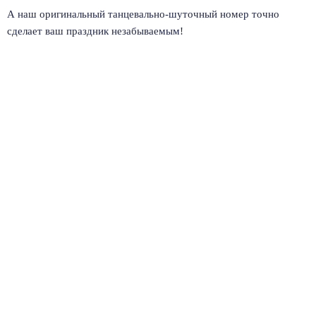
А наш оригинальный танцевально-шуточный номер точно
сделает ваш праздник незабываемым!
2006—2026 © Театр каскадеров
«Ярфильм»
Использование любых материалов сайта запрещено, без предварительного
согласия владельцев сайта.