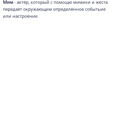
Мим
- актёр, который с помощю мимики и жеста
передаёт окружающим определённ
ое
событьи
е
или
настроение.