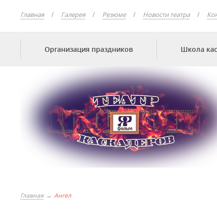
Главная
Галерея
Резюме
Новости театра
Ко
Организация праздников
Школа ка
Главная
Ангел