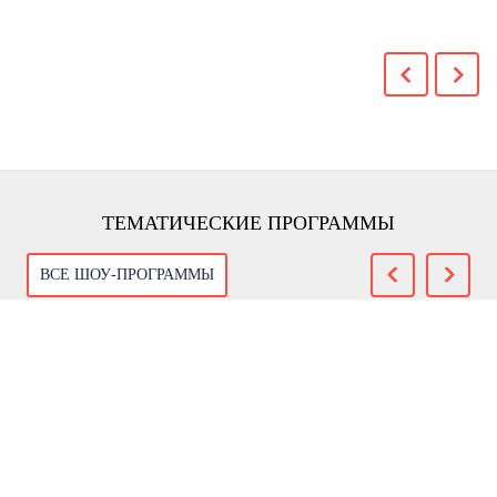
ТЕМАТИЧЕСКИЕ ПРОГРАММЫ
ВСЕ ШОУ-ПРОГРАММЫ
Файер - фейерверк - шоу (Fire Show)
2006—2026 © Театр каскадеров
«Ярфильм»
Использование любых материалов сайта запрещено, без предварительного