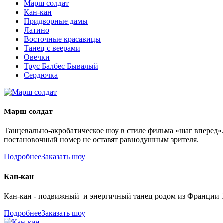
Марш солдат
Кан-кан
Придворные дамы
Латино
Восточные красавицы
Танец с веерами
Овечки
Трус Балбес Бывалый
Сердючка
Марш солдат
Т
анцевально-акробатическое шоу в стиле фильма «шаг вперед»
постановочный номер не оставят равнодушным зрителя.
Подробнее
Заказать шоу
Кан-кан
Кан-кан - подвижный и энергичный танец родом из Франции 19 
Подробнее
Заказать шоу